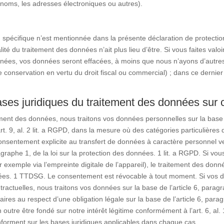
noms, les adresses électroniques ou autres).
spécifique n’est mentionnée dans la présente déclaration de protecti
lité du traitement des données n’ait plus lieu d’être. Si vous faites va
ées, vos données seront effacées, à moins que nous n’ayons d’autres
onservation en vertu du droit fiscal ou commercial) ; dans ce dernier c
ases juridiques du traitement des données sur 
nt des données, nous traitons vos données personnelles sur la base de 
rt. 9, al. 2 lit. a RGPD, dans la mesure où des catégories particulières
entement explicite au transfert de données à caractère personnel ver
ragraphe 1, de la loi sur la protection des données. 1 lit. a RGPD. Si v
 exemple via l’empreinte digitale de l’appareil), le traitement des donné
nnées. 1 TTDSG. Le consentement est révocable à tout moment. Si vos d
ctuelles, nous traitons vos données sur la base de l’article 6, paragra
es au respect d’une obligation légale sur la base de l’article 6, paragr
outre être fondé sur notre intérêt légitime conformément à l’art. 6, al.
nforment sur les bases juridiques applicables dans chaque cas.