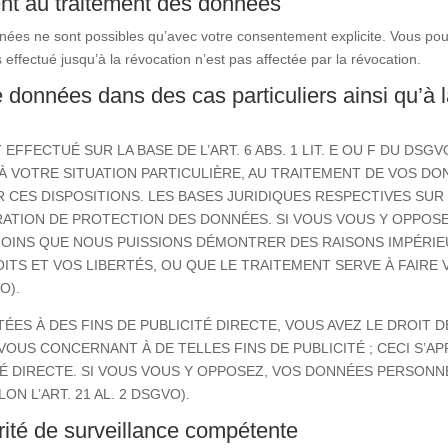
nt au traitement des données
nées ne sont possibles qu’avec votre consentement explicite. Vous p
effectué jusqu’à la révocation n’est pas affectée par la révocation.
e données dans des cas particuliers ainsi qu’à la
FFECTUÉ SUR LA BASE DE L’ART. 6 ABS. 1 LIT. E OU F DU DSG
 VOTRE SITUATION PARTICULIÈRE, AU TRAITEMENT DE VOS DO
CES DISPOSITIONS. LES BASES JURIDIQUES RESPECTIVES SU
ATION DE PROTECTION DES DONNÉES. SI VOUS VOUS Y OPPOSE
INS QUE NOUS PUISSIONS DÉMONTRER DES RAISONS IMPÉRIEU
ITS ET VOS LIBERTÉS, OU QUE LE TRAITEMENT SERVE À FAIRE
O).
ÉES À DES FINS DE PUBLICITÉ DIRECTE, VOUS AVEZ LE DROIT
US CONCERNANT À DE TELLES FINS DE PUBLICITÉ ; CECI S’A
ITÉ DIRECTE. SI VOUS VOUS Y OPPOSEZ, VOS DONNÉES PERSONN
ON L’ART. 21 AL. 2 DSGVO).
orité de surveillance compétente